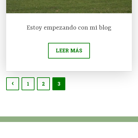
Estoy empezando con mi blog
LEER MÁS
‹
Paginación de entradas
1
2
3